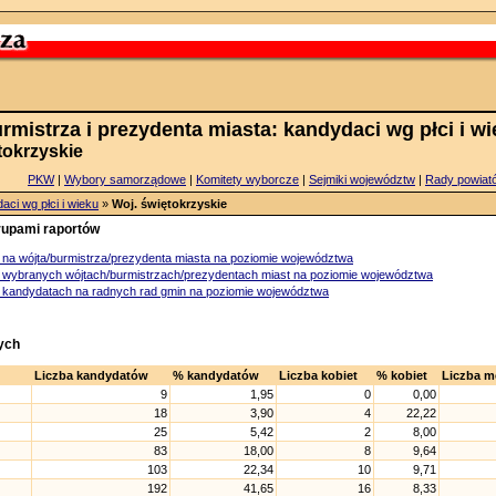
rmistrza i prezydenta miasta: kandydaci wg płci i w
okrzyskie
PKW
|
Wybory samorządowe
|
Komitety wyborcze
|
Sejmiki województw
|
Rady powiat
aci wg płci i wieku
»
Woj. świętokrzyskie
grupami raportów
na wójta/burmistrza/prezydenta miasta na poziomie województwa
 wybranych wójtach/burmistrzach/prezydentach miast na poziomie województwa
 kandydatach na radnych rad gmin na poziomie województwa
ych
Liczba kandydatów
% kandydatów
Liczba kobiet
% kobiet
Liczba m
9
1,95
0
0,00
18
3,90
4
22,22
25
5,42
2
8,00
83
18,00
8
9,64
103
22,34
10
9,71
192
41,65
16
8,33