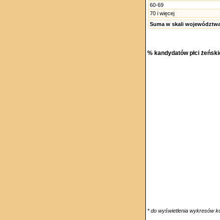
60-69
70 i więcej
Suma w skali województw
% kandydatów płci żeńskie
* do wyświetlenia wykresów k