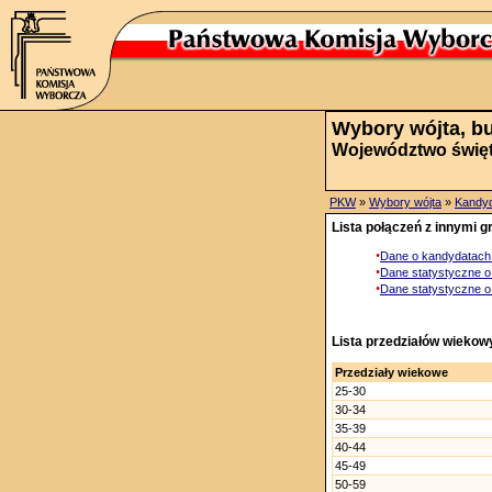
Wybory wójta, bu
Województwo święt
PKW
»
Wybory wójta
»
Kandyd
Lista połączeń z innymi 
•
Dane o kandydatach 
•
Dane statystyczne o
•
Dane statystyczne o
Lista przedziałów wiekow
Przedziały wiekowe
25-30
30-34
35-39
40-44
45-49
50-59