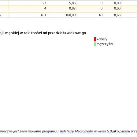
27
5,86
0
0,00
4
0,87
0
0,00
a
461
100,00
40
8,68
j i męskiej w zależności od przedziału wiekowego
kobiety
mężczyźni
onieczne jest zainstalowanie
programu Flash firmy Macromedia w wersji 5.0
jako pluginu prze