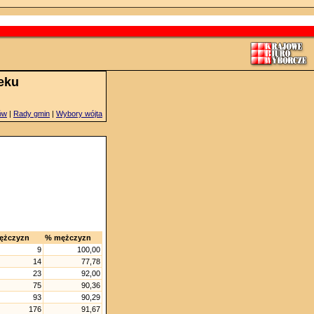
ieku
ów
|
Rady gmin
|
Wybory wójta
ężczyzn
% mężczyzn
9
100,00
14
77,78
23
92,00
75
90,36
93
90,29
176
91,67