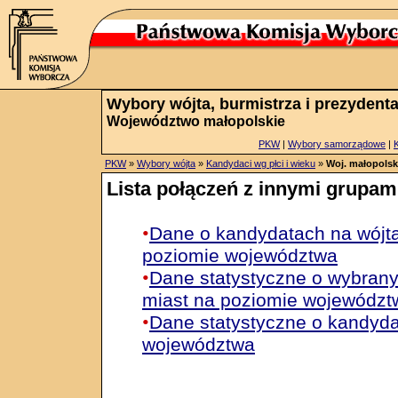
Wybory wójta, burmistrza i prezydenta
Województwo małopolskie
PKW
|
Wybory samorządowe
|
PKW
»
Wybory wójta
»
Kandydaci wg płci i wieku
»
Woj. małopolsk
Lista połączeń z innymi grupam
•
Dane o kandydatach na wójta
poziomie województwa
•
Dane statystyczne o wybrany
miast na poziomie województ
•
Dane statystyczne o kandyda
województwa