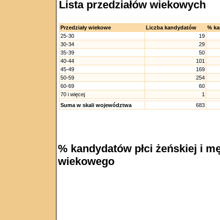
Lista przedziałów wiekowych
Przedziały wiekowe
Liczba kandydatów
% ka
25-30
19
30-34
29
35-39
50
40-44
101
45-49
169
50-59
254
60-69
60
70 i więcej
1
Suma w skali województwa
683
% kandydatów płci żeńskiej i mę
wiekowego