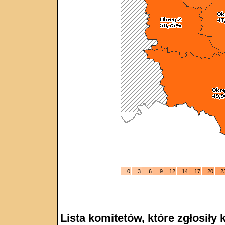
0
3
6
9
12
14
17
20
2
Lista komitetów, które zgłosił