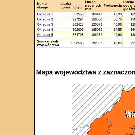
Liczba
Liczba
Numer
Liczba
wydanych
Frekwencja
oddan
okręgu
uprawnionych
kart
głosów
Okręg nr 1
353553
169447
47,93
16
Okręg nr 2
297294
150880
50,75
15
Okręg nr 3
262428
120573
45,95
12
Okręg nr 4
302605
165069
54,55
16
Okręg nr 5
374708
186984
49,90
18
Suma w skali
1590588
792953
49,85
79
województwa
Mapa województwa z zaznaczon