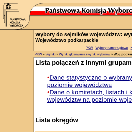
Wybory do sejmików województw: wyn
Województwo podkarpackie
PKW
|
Wybory samorządowe
|
PKW
»
Sejmiki
»
Wyniki głosowania i wyniki wyborów
»
Woj. podka
Lista połączeń z innymi grupam
•
Dane statystyczne o wybran
poziomie województwa
•
Dane o komitetach, listach 
województw na poziomie woj
Lista okręgów