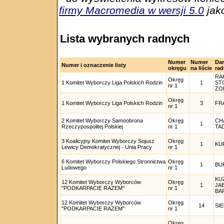
firmy Macromedia w wersji 5.0
jako
Lista wybranych radnych
Numer
Numer
Da
Numer i oznaczenie listy
okręgu
na liście
ra
RA
Okręg
1 Komitet Wyborczy Liga Polskich Rodzin
1
ST
nr 1
ZO
Okręg
1 Komitet Wyborczy Liga Polskich Rodzin
3
FR
nr 1
2 Komitet Wyborczy Samoobrona
Okręg
CH
1
Rzeczypospolitej Polskiej
nr 1
TA
3 Koalicyjny Komitet Wyborczy Sojusz
Okręg
1
KU
Lewicy Demokratycznej - Unia Pracy
nr 1
6 Komitet Wyborczy Polskiego Stronnictwa
Okręg
1
BU
Ludowego
nr 1
KU
12 Komitet Wyborczy Wyborców
Okręg
1
JA
"PODKARPACIE RAZEM"
nr 1
BA
12 Komitet Wyborczy Wyborców
Okręg
14
SI
"PODKARPACIE RAZEM"
nr 1
Okręg