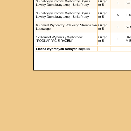
3 Koalicyjny Komitet Wyborczy Sojusz
Okręg
1
KO
Lewicy Demokratycznej - Unia Pracy
nr 5
3 Koalicyjny Komitet Wyborczy Sojusz
Okręg
5
JU
Lewicy Demokratycznej - Unia Pracy
nr 5
6 Komitet Wyborczy Polskiego Stronnictwa
Okręg
1
SZ
Ludowego
nr 5
12 Komitet Wyborczy Wyborców
Okręg
BA
1
"PODKARPACIE RAZEM"
nr 5
MI
Liczba wybranych radnych sejmiku