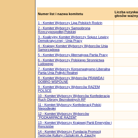
Liczba uzysk
Numer list i nazwa komitetu
głosów ważn
1 - Komitet Wyborczy Liga Polskich Rodzin
2 - Komitet Wyborczy Samoobrona
Rzeczypospolitej Polskiej
3 - Koalicyjny Komitet Wyborczy Sojusz Lewicy
Demokratycznej - Unia Pracy
4 - Krajowy Komitet Wyborczy Wyborców Unia
Samorządowa
5 - Komitet Wyborczy Alternatywa Partia Pracy
6 - Komitet Wyborczy Polskiego Stronnictwa
Ludowego
7 - Komitet Wyborczy Konserwatywno-Liberalna
Partia Unia Polityki Realnej
8 - Komitet Wyborczy Wyborców PRAWDA I
DOBRO WSPÓLNE
9 - Komitet Wyborczy Wyborców RAZEM
POLSCE
10 - Komitet Wyborczy Wyborców Konfederacja
Ruch Obrony Bezrobotnych RP
11 - Komitet Wyborczy Konfederacji Polski
Niepodległej
12 - Komitet Wyborczy Wyborców
"PODKARPACIE RAZEM"
13 - Komitet Wyborczy Krajowej Partii Emerytów i
Rencistów
14 - Komitet Wyborczy Fundacja Promocji
Twórców Kultury i Sztuki im. A. Zauchy