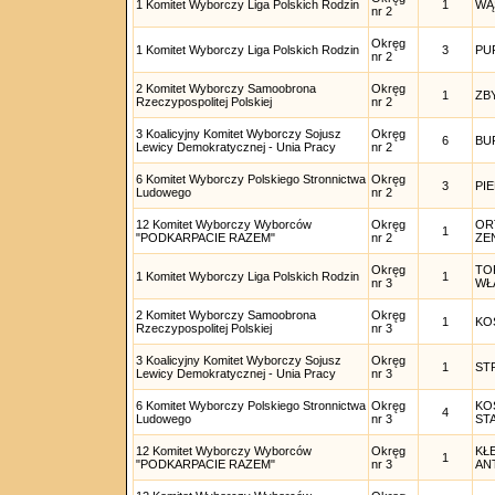
1 Komitet Wyborczy Liga Polskich Rodzin
1
WĄ
nr 2
Okręg
1 Komitet Wyborczy Liga Polskich Rodzin
3
PU
nr 2
2 Komitet Wyborczy Samoobrona
Okręg
1
ZB
Rzeczypospolitej Polskiej
nr 2
3 Koalicyjny Komitet Wyborczy Sojusz
Okręg
6
BU
Lewicy Demokratycznej - Unia Pracy
nr 2
6 Komitet Wyborczy Polskiego Stronnictwa
Okręg
3
PI
Ludowego
nr 2
12 Komitet Wyborczy Wyborców
Okręg
OR
1
"PODKARPACIE RAZEM"
nr 2
ZE
Okręg
TO
1 Komitet Wyborczy Liga Polskich Rodzin
1
nr 3
WŁ
2 Komitet Wyborczy Samoobrona
Okręg
1
KO
Rzeczypospolitej Polskiej
nr 3
3 Koalicyjny Komitet Wyborczy Sojusz
Okręg
1
ST
Lewicy Demokratycznej - Unia Pracy
nr 3
6 Komitet Wyborczy Polskiego Stronnictwa
Okręg
KO
4
Ludowego
nr 3
ST
12 Komitet Wyborczy Wyborców
Okręg
KŁ
1
"PODKARPACIE RAZEM"
nr 3
AN