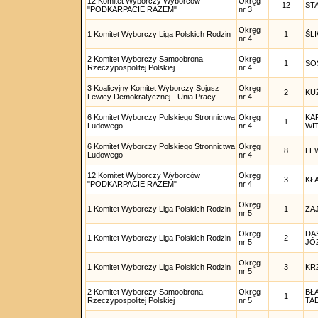
12 Komitet Wyborczy Wyborców
Okręg
12
ST
"PODKARPACIE RAZEM"
nr 3
Okręg
1 Komitet Wyborczy Liga Polskich Rodzin
1
ŚL
nr 4
2 Komitet Wyborczy Samoobrona
Okręg
1
SO
Rzeczypospolitej Polskiej
nr 4
3 Koalicyjny Komitet Wyborczy Sojusz
Okręg
2
KU
Lewicy Demokratycznej - Unia Pracy
nr 4
6 Komitet Wyborczy Polskiego Stronnictwa
Okręg
KA
1
Ludowego
nr 4
WI
6 Komitet Wyborczy Polskiego Stronnictwa
Okręg
8
LE
Ludowego
nr 4
12 Komitet Wyborczy Wyborców
Okręg
3
KŁ
"PODKARPACIE RAZEM"
nr 4
Okręg
1 Komitet Wyborczy Liga Polskich Rodzin
1
ZA
nr 5
Okręg
DA
1 Komitet Wyborczy Liga Polskich Rodzin
2
nr 5
JÓ
Okręg
1 Komitet Wyborczy Liga Polskich Rodzin
3
KR
nr 5
2 Komitet Wyborczy Samoobrona
Okręg
BŁ
1
Rzeczypospolitej Polskiej
nr 5
TA